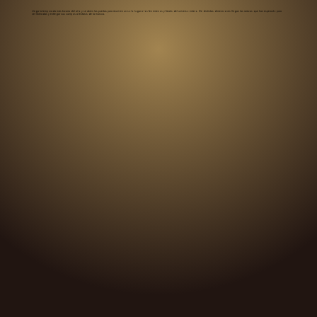
Llega la temporada más bizarra del año y se abren las puertas para reunir en un solo lugar a los fenómenos y freaks del universo entero. De distintas dimensiones llegan las rarezas que han esperado para
ser liberadas y entregar sus cuerpos al éxtasis de la música.